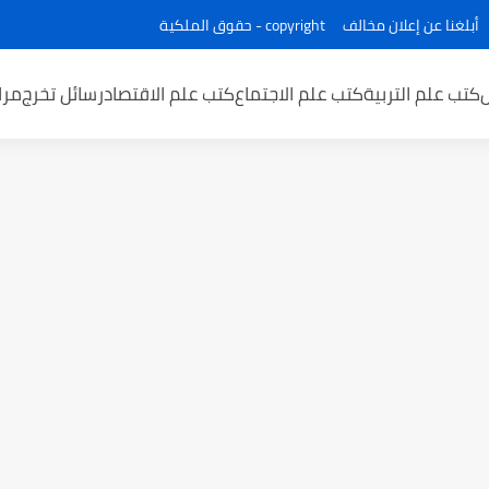
أبلغنا عن إعلان مخالف
copyright - حقوق الملكية
كتب علم التربية
كتب علم الاجتماع
كتب علم الاقتصاد
رسائل تخرج
مرا