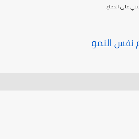
هائلة
 نفس النمو