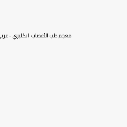
معجم طب الأعصاب انكليزي - عربي ل