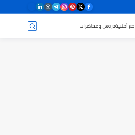
جع أجنبية
دروس ومحاضرات