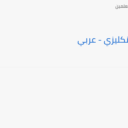
معلمين
كليزي - عربي