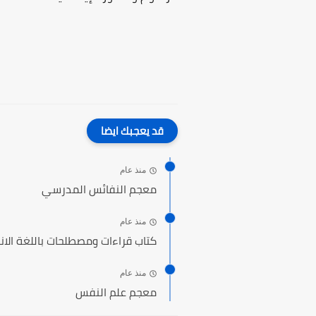
قد يعجبك ايضا
منذ عام
معجم النفائس المدرسي
منذ عام
كتاب قراءات ومصطلحات باللغة الانج
منذ عام
معجم علم النفس