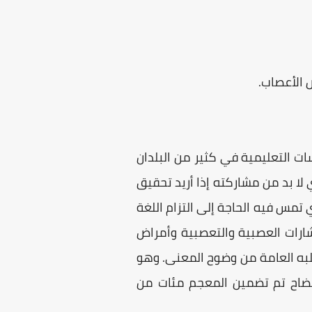
 الأعصاب.
 التعليمية ﻓﻲ كثير ﻣﻦ اﻟﺒﻠﺪان
 ﻻ ﺑﺪ ﻣﻦ ﻣﺸﺎرﻛﺘﻪ إذا أرﻳﺪ تحقيق
ﺗﻤﺲ فيه اﻟﺤﺎﺟﺔ إﻟﻰ اﻟﺘﺰام اﻟﻠﻐﺔ
رات العصبية والتعصبية وأﻣﺮاض
ﺒﻪ اﻟﻌﺎﻣﺔ ﻣﻦ وﺿﻮح اﻟﻤﻌﻨﻰ. وهو
ﻹﻳﻀﺎح ﺗﻢ تضمين اﻟﻤﻌﺠﻢ ﻣﺌﺎت ﻣﻦ