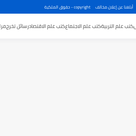
أبلغنا عن إعلان مخالف
copyright - حقوق الملكية
كتب علم التربية
كتب علم الاجتماع
كتب علم الاقتصاد
رسائل تخرج
مرا