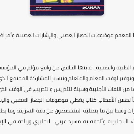
المعجم موضوعات الجهاز العصبي والإشارات العصبية وأمراض
الطبية والصحية ، ﻏﺎﻳﺘها اﻟﺨﻼص ﻣﻦ واﻗﻊ ﻣﺆﻟﻢ ﻓﻲ اﻟﻤﺆﺳﺴﺎت
 وتوفير ﻟﻮﻗﺖ اﻟﻤﻌﻠﻢ واﻟﻤﺘﻌﻠﻢ وتيسيرا ﻟﻤﺸﺎرﻛﺔ اﻟﻤﺠﺘﻤﻊ اﻟﺬي
ﻣﻦ اﻟﻠﻐﺎت الأجنبية وسيلة ﻟﻠﺘﺪرﻳﺲ واﻟﺘﺪرﻳﺐ، ﻓﻲ اﻟﻮﻗﺖ اﻟﺬي 
ﺎً ﻟﺤﺴﻦ اﻷﻋﻄﺎب ﻛﺘﺎب ﻳﻐﻄﻲ ﻣﻮﺿﻮﻋﺎت الجهاز اﻟﻌﺼﺒﻲ واﻹﺷﺎ
ات وﺳﻂ بين ﻣﺎ ﻳﺘﻄﻠﺒﻪ اﻟﻤﺘﺨﺼﺼﻮن ﻣﻦ دﻓﺔ اﻟﺘﻌﺮﻳﻒ وﻣﺎ ﻳﻄﻠ
ء الانجليزية وأﻟﺤﻘﻪ ﺑﻪ ﻣﺴﺮد ﻋﺮﺑﻲ- انجليزي وزﻳﺎدة ﻓﻲ ا