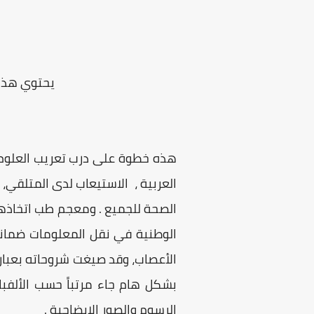
يحتوي هذا 
هذه ﺧﻄﻮة ﻋﻠﻰ درب ﺗﻌﺮﻳﺐ اﻟﻌﻠﻮم 
العربية ، الاستيعاب ﻟﺪى اﻟﻤﺘﻠﻘﻲ،
اﻟﺼﺤﺔ للجميع . وﻣﻌﺠﻢ طﺐ اتخاذها 
الوطنية ﻓﻲ ﻧﻘﻞ اﻟﻤﻌﻠﻮﻣﺎت ﺿﻤﺎﻧ
اﻷﻋﺼﺎب، وﻗﺪ صيغت ﺷﺮوﺣﺎﺗﻪ ﺑﻌﺒﺎر
ﺑﺸﻜﻞ هام ﺟﺎء ﻣﺮﺗﺒﺎً ﺣﺴﺐ اﻷﻟﻔﺒﺎ
اﻟﺮﺳﻮم واﻟﺼﻮر الإيضاحية .