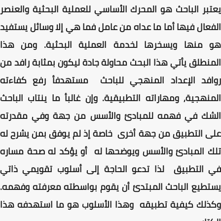
يعتبر الباحث هو المحرك الأساسي للعملية البحثية والعنصر
الفعال فيها أما ما عداه من عامل فما هي إلا وسائل يستفيد
هو منها ويسخرها لخدمة العملية البحثية. ومن هذا
المنطلق يأتي هذا البحث محاولة جادة ليكون بمثابة رافد من
روافد الإعداد المنهجي للباحث مستهدفأ رفع كفاءته
المنهجية, ومهاراته التطبيقية. وإن غالبأ ما ينتاب الباحث
الشك في فهمه للمبادئ والأسس من جهة وفي مقدرته
على التطبيق من جهة أخرى خاصة إذ لم يوفق بمن يشرح له
تلك المبادئ والأسس ويوضحها له أو يؤكد له صحة مساره
في التطبيق لذا تدعو الحاجة إلى أسلوب تقويمي ذاتي
يستطيع الباحث المبتدئ أن يقوم بواسطته معرفته وفهمه.
وكذلك كيفية تطبيقه وهذا الأسلوب هو ما استهدفه هذا