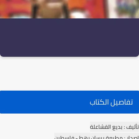
تفاصيل الكتاب
تأليف : بديع القشاعلة
إصدار : مطبعة بيسان رهط - فلسطين